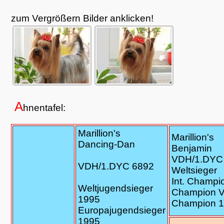
zum Vergrößern Bilder anklicken!
A
hnentafel:
Marillion's
Marillion's
Dancing-Dan
Benjamin
VDH/1.DYC
VDH/1.DYC 6892
Weltsieger
Int. Champi
Weltjugendsieger
Champion 
1995
Champion 
Europajugendsieger
1995