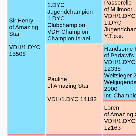
Passerelle
1.DYC
of Millmoor
Jugendchampion
VDH/1.DYC
1.DYC
Sir Henry
1.DYC
Clubchampion
of Amazing
Jugendcha
VDH Champion
Star
Y.T.p.e.
Champion Israel
VDH/1.DYC
Handsome 
15508
of Padawi's
VDH/1.DYC
12338
Weltsieger 
Pauline
Weltjugends
of Amazing Star
2000
Int. Champi
VDH/1.DYC 14182
Loren
of Amazing 
VDH/1.DYC
12163