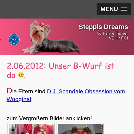
MENU
Steppis Dreams
Yorkshire Terrier
VDH / FCI
D
ie Eltern sind
D.J. Scandale Obsession vom
Woogthal
:
zum Vergrößern Bilder anklicken!