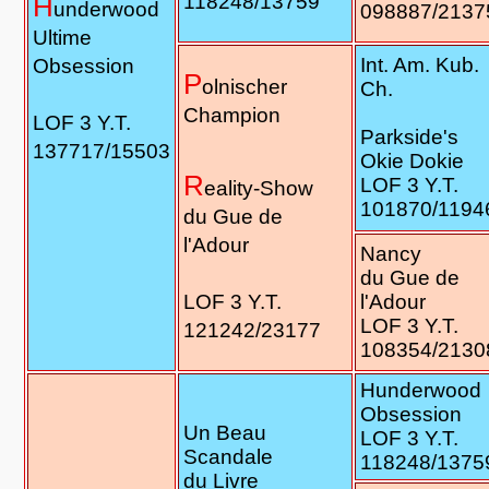
H
118248/13759
underwood
098887/2137
Ultime
Int. Am. Kub.
Obsession
P
olnischer
Ch.
Champion
LOF 3 Y.T.
Parkside's
137717/15503
Okie Dokie
R
LOF 3 Y.T.
eality-Show
101870/1194
du Gue de
l'Adour
Nancy
du Gue de
l'Adour
LOF 3 Y.T.
LOF 3 Y.T.
121242/23177
108354/2130
Hunderwood
Obsession
Un Beau
LOF 3 Y.T.
Scandale
118248/1375
du Livre