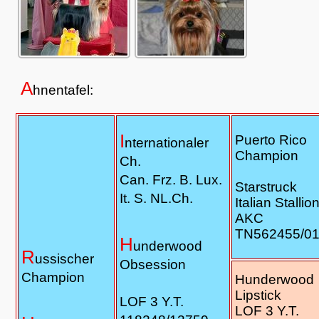
A
hnentafel:
I
Puerto Rico
nternationaler
Champion
Ch.
Can. Frz. B. Lux.
Starstruck
It. S. NL.Ch.
Italian Stallio
AKC
TN562455/0
H
underwood
R
ussischer
Obsession
Champion
Hunderwood
Lipstick
LOF 3 Y.T.
LOF 3 Y.T.