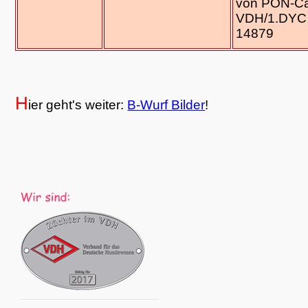
von PON-Ca
VDH/1.DYC
14879
H
ier geht's weiter:
B-Wurf Bilder
!