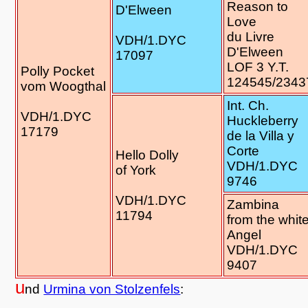
Reason to
D'Elween
Love
du Livre
VDH/1.DYC
D'Elween
17097
LOF 3 Y.T.
Polly Pocket
124545/2343
vom Woogthal
Int. Ch.
VDH/1.DYC
Huckleberry
17179
de la Villa y
Corte
Hello Dolly
VDH/1.DYC
of York
9746
VDH/1.DYC
Zambina
11794
from the whit
Angel
VDH/1.DYC
9407
u
nd
Urmina von Stolzenfels
: