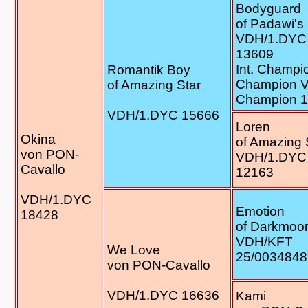
Bodyguard
of Padawi's
VDH/1.DYC
13609
Int. Champi
Romantik Boy
Champion 
of Amazing Star
Champion 
VDH/1.DYC 15666
Loren
Okina
of Amazing 
von PON-
VDH/1.DYC
Cavallo
12163
VDH/1.DYC
Emotion
18428
of Darkmoo
VDH/KFT
We Love
25/0034848
von PON-Cavallo
VDH/1.DYC 16636
Kami